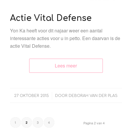
Actie Vital Defense
Yon Ka heeft voor dit najaar weer een aantal
interessante acties voor u in petto. Een daarvan is de
actie Vital Defense.
Lees meer
/
27 OKTOBER 2015
DOOR
DEBORAH VAN DER PLAS
1
3
4
2
Pagina 2 van 4