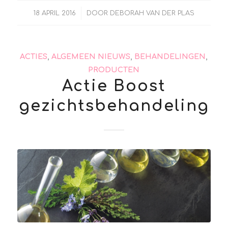
/
18 APRIL 2016
DOOR
DEBORAH VAN DER PLAS
ACTIES
,
ALGEMEEN NIEUWS
,
BEHANDELINGEN
,
PRODUCTEN
Actie Boost
gezichtsbehandeling