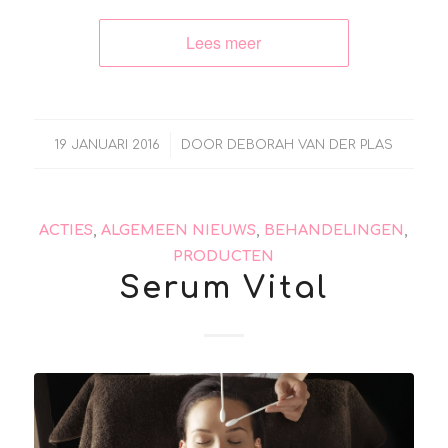
Lees meer
/
19 JANUARI 2016
DOOR
DEBORAH VAN DER PLAS
ACTIES
,
ALGEMEEN NIEUWS
,
BEHANDELINGEN
,
PRODUCTEN
Serum Vital