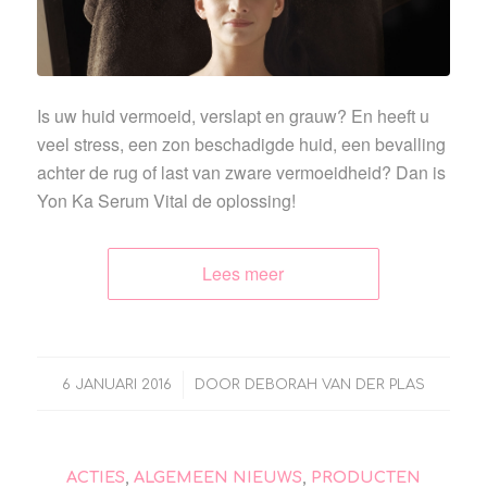
Is uw huid vermoeid, verslapt en grauw? En heeft u
veel stress, een zon beschadigde huid, een bevalling
achter de rug of last van zware vermoeidheid? Dan is
Yon Ka Serum Vital de oplossing!
Lees meer
/
6 JANUARI 2016
DOOR
DEBORAH VAN DER PLAS
ACTIES
,
ALGEMEEN NIEUWS
,
PRODUCTEN