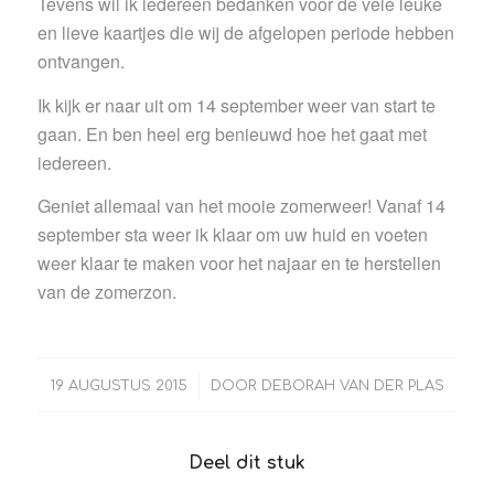
Tevens wil ik iedereen bedanken voor de vele leuke
en lieve kaartjes die wij de afgelopen periode hebben
ontvangen.
Ik kijk er naar uit om 14 september weer van start te
gaan. En ben heel erg benieuwd hoe het gaat met
iedereen.
Geniet allemaal van het mooie zomerweer! Vanaf 14
september sta weer ik klaar om uw huid en voeten
weer klaar te maken voor het najaar en te herstellen
van de zomerzon.
/
19 AUGUSTUS 2015
DOOR
DEBORAH VAN DER PLAS
Deel dit stuk