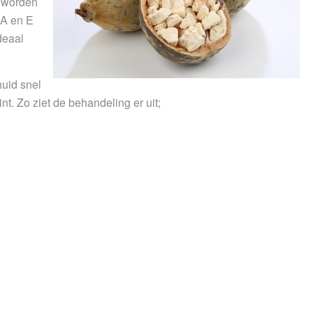
t worden
 A en E
deaal
uid snel
t. Zo ziet de behandeling er uit;