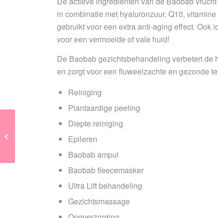
De actieve ingrediënten van de Baobab vruch
in combinatie met hyaluronzuur, Q10, vitamine
gebruikt voor een extra anti-aging effect. Ook i
voor een vermoeide of vale huid!
De Baobab gezichtsbehandeling verbetert de h
en zorgt voor een fluweelzachte en gezonde tein
Reiniging
Plantaardige peeling
Diepte reiniging
Welcome Back
Epileren
Baobab ampul
Baobab fleecemasker
Ultra Lift behandeling
Gezichtsmassage
Oogverzorging